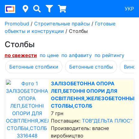
УКР
Promobud
/
Строительные прайсы
/
Готовые
объекты и конструкции
/
Столбы
Столбы
по cвежести
по цене
по алфавиту
по рейтингу
Бетонные столбики
Бетонные столбы
Виног
ЗАЛІЗОБЕТОННА ОПОРА
ЛЕП,БЕТОННІ ОПОРИ ДЛЯ
ОСВІТЛЕННЯ,ЖЕЛЕЗОБЕТОННЫЕ
СТОЛБЫ,СТОЛБ
7 грн
Поставщик:
ТОВ"ДЕЛЬТА ПЛЮС"
Производитель: власне
виробництво