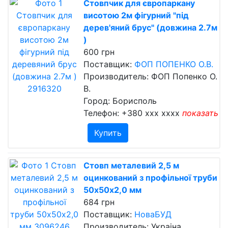
Стовпчик для європаркану
висотою 2м фігурний "під
дерев'яний брус" (довжина 2.7м
)
600 грн
Поставщик:
ФОП ПОПЕНКО О.В.
Производитель: ФОП Попенко О.
В.
Город: Борисполь
Телефон:
+380 xxx xxxx
показать
Купить
Стовп металевий 2,5 м
оцинкований з профільної труби
50х50х2,0 мм
684 грн
Поставщик:
НоваБУД
Производитель: Украіна