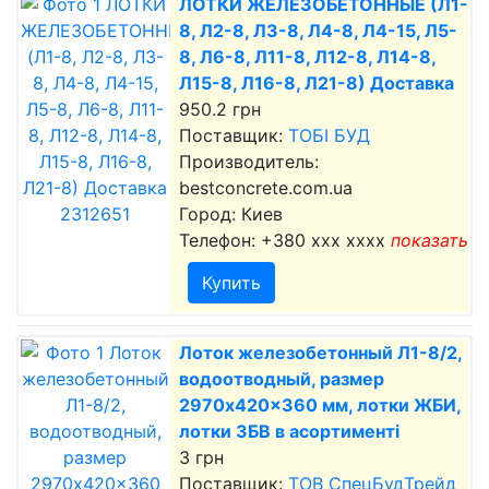
ЛОТКИ ЖЕЛЕЗОБЕТОННЫЕ (Л1-
8, Л2-8, Л3-8, Л4-8, Л4-15, Л5-
8, Л6-8, Л11-8, Л12-8, Л14-8,
Л15-8, Л16-8, Л21-8) Доставка
950.2 грн
Поставщик:
ТОБІ БУД
Производитель:
bestconcrete.com.ua
Город: Киев
Телефон:
+380 xxx xxxx
показать
Купить
Лоток железобетонный Л1-8/2,
водоотводный, размер
2970x420x360 мм, лотки ЖБИ,
лотки ЗБВ в асортименті
3 грн
Поставщик:
ТОВ СпецБудТрейд