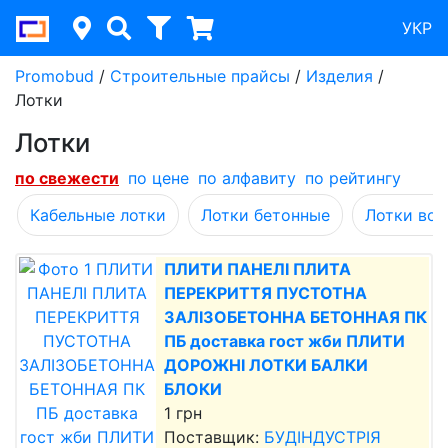
УКР
Promobud
/
Строительные прайсы
/
Изделия
/
Лотки
Лотки
по cвежести
по цене
по алфавиту
по рейтингу
Кабельные лотки
Лотки бетонные
Лотки во
ПЛИТИ ПАНЕЛІ ПЛИТА
ПЕРЕКРИТТЯ ПУСТОТНА
ЗАЛІЗОБЕТОННА БЕТОННАЯ ПК
ПБ доставка гост жби ПЛИТИ
ДОРОЖНІ ЛОТКИ БАЛКИ
БЛОКИ
1 грн
Поставщик:
БУДІНДУСТРІЯ