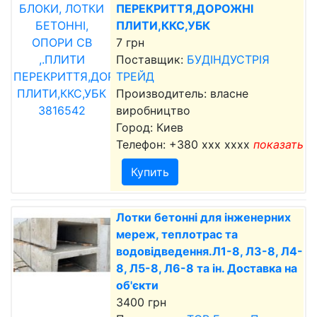
ПЕРЕКРИТТЯ,ДОРОЖНІ
ПЛИТИ,ККС,УБК
7 грн
Поставщик:
БУДІНДУСТРІЯ
ТРЕЙД
Производитель: власне
виробництво
Город: Киев
Телефон:
+380 xxx xxxx
показать
Купить
Лотки бетонні для інженерних
мереж, теплотрас та
водовідведення.Л1-8, Л3-8, Л4-
8, Л5-8, Л6-8 та ін. Доставка на
об'єкти
3400 грн