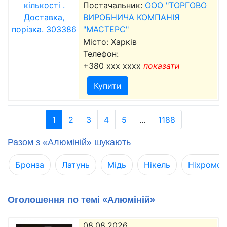
Постачальник:
ООО "ТОРГОВО
ВИРОБНИЧА КОМПАНІЯ
"МАСТЕРС"
Місто: Харків
Телефон:
+380 xxx xxxx
показати
Купити
1
2
3
4
5
...
1188
Разом з «Алюміній» шукають
Бронза
Латунь
Мідь
Нікель
Ніхромов
Оголошення по темі «Алюміній»
08.08.2026