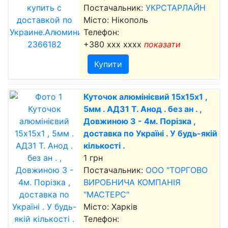
Постачальник:
УКРСТАРЛАЙН
Місто: Нікополь
Телефон:
+380 xxx xxxx
показати
Купити
Куточок алюмінієвий 15х15х1 ,
5мм . АД31 Т. Анод . без ан . ,
Довжиною 3 - 4м. Порізка ,
доставка по Україні . У будь-якій
кількості .
1 грн
Постачальник:
ООО "ТОРГОВО
ВИРОБНИЧА КОМПАНІЯ
"МАСТЕРС"
Місто: Харків
Телефон: