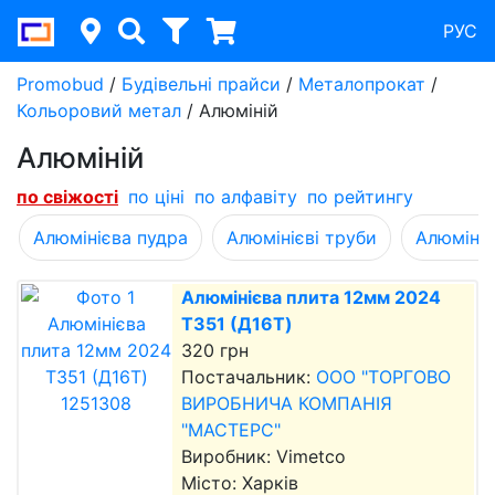
РУС
Promobud
/
Будівельні прайси
/
Металопрокат
/
Кольоровий метал
/
Алюміній
Алюміній
по свіжості
по ціні
по алфавіту
по рейтингу
Алюмінієва пудра
Алюмінієві труби
Алюміній
Алюмінієва плита 12мм 2024
T351 (Д16Т)
320 грн
Постачальник:
ООО "ТОРГОВО
ВИРОБНИЧА КОМПАНІЯ
"МАСТЕРС"
Виробник: Vimetco
Місто: Харків