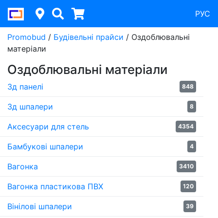
РУС
Promobud
/
Будівельні прайси
/
Оздоблювальні
матеріали
Оздоблювальні матеріали
3д панелі
848
3д шпалери
8
Аксесуари для стель
4354
Бамбукові шпалери
4
Вагонка
3410
Вагонка пластикова ПВХ
120
Вінілові шпалери
39