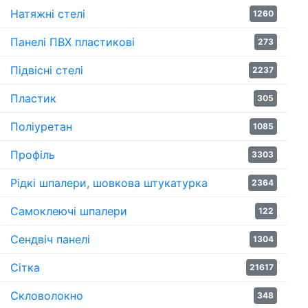
Натяжні стелі
1260
Панелі ПВХ пластикові
273
Підвісні стелі
2237
Пластик
305
Поліуретан
1085
Профіль
3303
Рідкі шпалери, шовкова штукатурка
2364
Самоклеючі шпалери
122
Сендвіч панелі
1304
Сітка
21617
Скловолокно
348