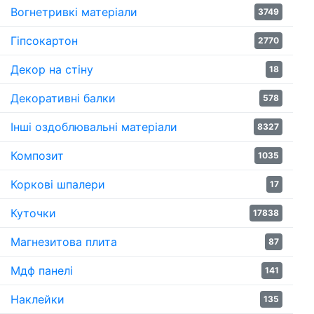
Вогнетривкі матеріали
3749
Гіпсокартон
2770
Декор на стіну
18
Декоративні балки
578
Інші оздоблювальні матеріали
8327
Композит
1035
Коркові шпалери
17
Куточки
17838
Магнезитова плита
87
Мдф панелі
141
Наклейки
135