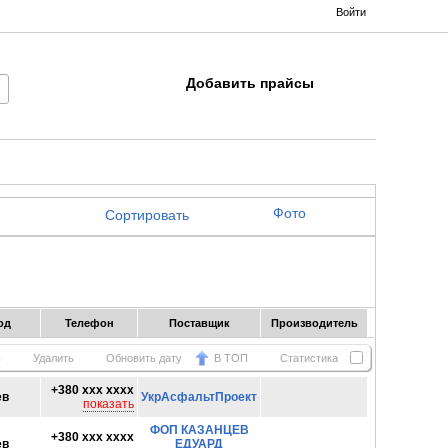
Войти
Добавить прайсы
Фото
Сортировать
од
Телефон
Поставщик
Производитель
ь
Удалить
Обновить дату
В ТОП
Статистика
+380 xxx xxxx
ев
УкрАсфальтПроект
показать
ФОП КАЗАНЦЕВ
+380 xxx xxxx
ев
ЕДУАРД