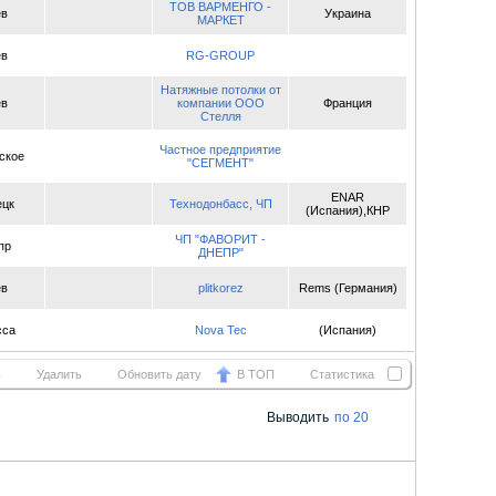
ТОВ ВАРМЕНГО -
ев
Украина
МАРКЕТ
ев
RG-GROUP
Натяжные потолки от
ев
компании ООО
Франция
Стелля
Частное предприятие
ское
"СЕГМЕНТ"
ENAR
ецк
Технодонбасс, ЧП
(Испания),КНР
ЧП "ФАВОРИТ -
пр
ДНЕПР"
ев
plitkorez
Rems (Германия)
сса
Nova Tec
(Испания)
ь
Удалить
Обновить дату
В ТОП
Статистика
Выводить
по 20