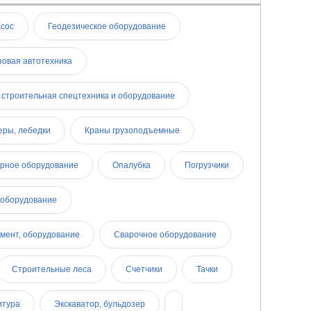
асос
Геодезическое оборудование
зовая автотехника
 строительная спецтехника и оборудование
еры, лебедки
Краны грузоподъемные
ярное оборудование
Опалубка
Погрузчики
 оборудование
мент, оборудование
Сварочное оборудование
Строительные леса
Счетчики
Тачки
итура
Экскаватор, бульдозер