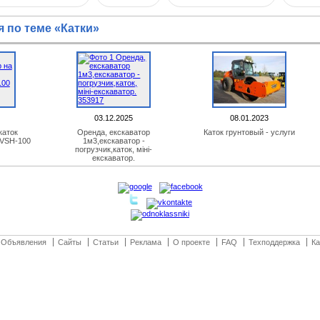
 по теме «Катки»
03.12.2025
08.01.2023
каток
Оренда, екскаватор
Каток грунтовый - услуги
 VSH-100
1м3,екскаватор -
погрузчик,каток, міні-
екскаватор.
Объявления
Сайты
Статьи
Реклама
О проекте
FAQ
Техподдержка
Ка