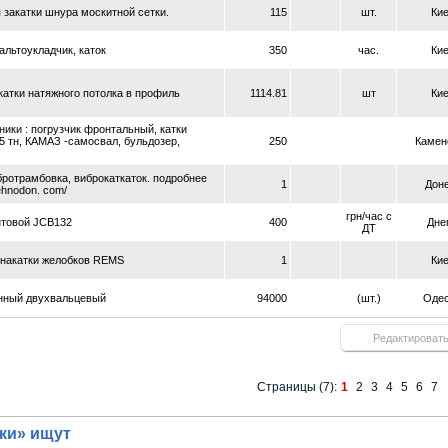
 закатки шнура москитной сетки.
115
шт.
Ки
альтоукладчик, каток
350
час.
Ки
катки натяжного потолка в профиль
1114.81
шт
Ки
ники : погрузчик фронтальный, катки
5 тн, КАМАЗ -самосвал, бульдозер,
250
Камен
бротрамбовка, виброкаткаток. подробнее
1
Дон
tehnodon. com/
грн/час с
нтовой JCB132
400
Дне
ДТ
 накатки желобков REMS
1
Ки
онный двухвальцевый
94000
(шт.)
Оде
Редактироват
Страницы (7):
1
2
3
4
5
6
7
тки» ищут