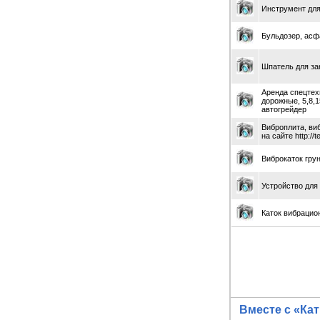
Инструмент для
Бульдозер, асф
Шпатель для за
Аренда спецтех
дорожные, 5,8,1
автогрейдер
Виброплита, ви
на сайте http://
Виброкаток гру
Устройство для
Каток вибраци
Вместе с «Ка