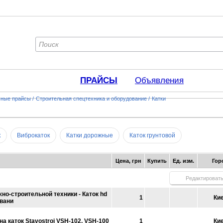
ПРАЙСЫ
Объявления
ьные прайсы
/
Строительная спецтехника и оборудование
/
Катки
к
Виброкаток
Катки дорожные
Каток грунтовой
Цена, грн
Купить
Ед. изм.
Гор
Редактироват
но-строительной техники - Каток hd
1
Ки
вани
а каток Stavostroj VSH-102, VSH-100
1
Ки