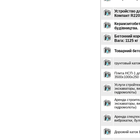
Одесса
Саки
Устройство д
Тернополь
Компакт R220
Харьков
Керамзитобет
будівництва.
Бетонний короб
Вага: 1125 кг
Товарний бет
грунтовый като
Плита НСП-1 дл
3500х1000х250
Услуги стройте
экскаваторы, ви
гидромолоты)
Аренда строите
экскаваторы, ви
гидромолоты)
Аренда спецтех
виброкатки, бу
Дорожній каток