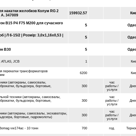
ля накатки желобков Колум RG 2
159932.57
Ки
 А. 347009
он В15 Р4 F75 М200 для сучасного
5
Оде
 | Л 6-15/2 | Розмір: 3,0х1,16х0,53 |
5
Оде
он В30
5
Оде
к ATLAS, JCB
1
Ки
я перекатки трансформаторов
6200
Ки
 мм
хники (автокраны, самосвалы,
час
брокатки, бульдозера, бортовые,
300
работы /
Дне
услуги
льной техники (автокраны, самосвалы,
час
брокатки, бульдозера, бортовые,
300
работы /
Дне
услуги
час
ники (автокраны, самосвалы, экскаваторы,
300
работы /
Дне
льдозера, бортовые, гидромолоты)
услуги
 Bomag vw174ac - 10 тонн
700
год.
Терно