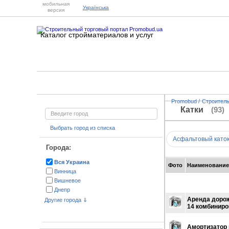
мобильная
Українська
версия
Каталог стройматериалов и услуг
Promobud
/
Строител
Катки
(93)
Выбрать город из списка
Асфальтовый като
Города:
Вся Украина
Фото
Наименование
Винница
Вишневое
Днепр
Донецк
Аренда дорож
Другие города ⇓
14 комбиниро
Каменское
Киев
Конотоп
Амортизатор н