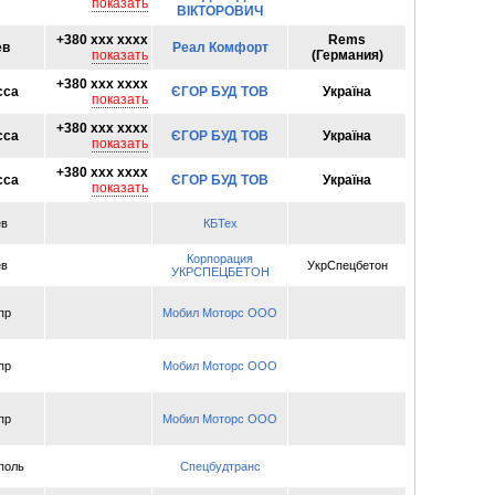
показать
ВІКТОРОВИЧ
+380 xxx xxxx
Rems
ев
Реал Комфорт
показать
(Германия)
+380 xxx xxxx
сса
ЄГОР БУД ТОВ
Україна
показать
+380 xxx xxxx
сса
ЄГОР БУД ТОВ
Україна
показать
+380 xxx xxxx
сса
ЄГОР БУД ТОВ
Україна
показать
ев
КБТех
Корпорация
ев
УкрСпецбетон
УКРСПЕЦБЕТОН
пр
Мобил Моторс ООО
пр
Мобил Моторс ООО
пр
Мобил Моторс ООО
поль
Спецбудтранс