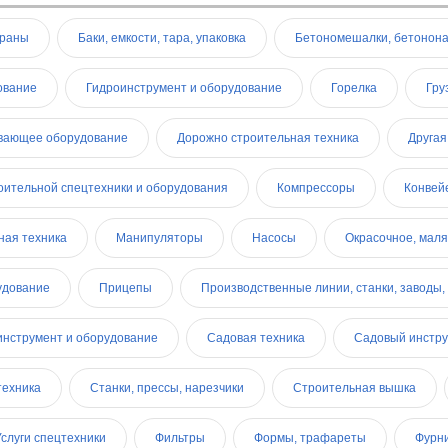
краны
Баки, емкости, тара, упаковка
Бетономешалки, бетонон
ование
Гидроинструмент и оборудование
Горелка
Гру
вающее оборудование
Дорожно строительная техника
Другая
оительной спецтехники и оборудования
Компрессоры
Конвей
ная техника
Манипуляторы
Насосы
Окрасочное, мал
удование
Прицепы
Производственные линии, станки, заводы,
инструмент и оборудование
Садовая техника
Садовый инстру
техника
Станки, прессы, нарезчики
Строительная вышка
Услуги спецтехники
Фильтры
Формы, трафареты
Фурн